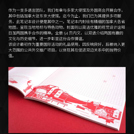
作为一支多语言团队，我们有幸与多家大使馆及外国商会开展合作，
其中包括加拿大驻东京大使馆。迄今为止，我们已为其提供多项服
务，此笔记本设计便是其中之一。笔记本内封绘有精细的加拿大各省
地图，呈现当地地标与特色动物，封面则以简洁优雅的视觉设计诠释
日加两国携手合作的精神。全册 54 页内文，以双语介绍两国有趣的
文化与历史细节，进一步彰显这份合作情谊。
该设计最初作为重要国际活动的礼品使用，因反响良好，后被纳入更
大范围的公共外交推广项目，以体现其在促进双边关系中的独特价
值。