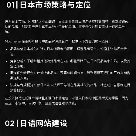
日本市场策略与定位
01
|
进入日本市场，所需的远不止翻译。日本消费者对品牌沟通有较高期待，真正取得成
功的品牌，都是那些投入真实本地化工作的品牌，而非仅仅对现有素材进行简单改
编。
Mozmene 在策略阶段与中国品牌深度合作，提供以下方面的顾问支持：
品牌与信息本地化：
针对日本消费者的预期，调整品牌语气、价值主张与视觉传
达。
竞争分析：
了解包括其他海外品牌在内，哪些品牌已在日本同品类中布局，以及其
定位策略。
渠道优先级规划：
针对特定品类、预算与时间节点，甄别最具可行性的平台与销售
渠道切入点。
法规与合规概览：
就日本法律法规下与所在品类相关的产品、标签或广告限制进行
预警提示。
在投入执行之前确立清晰且正确的市场定位，对进入日本的中国品牌尤为重要，因为
在这一市场中，首次印象一旦形成往往难以改变。
日语网站建设
02
|